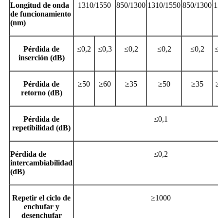
Longitud de onda
1310/1550
850/1300
1310/1550
850/1300
1
de funcionamiento
(nm)
Pérdida de
≤0,2
≤0,3
≤0,2
≤0,2
≤0,2
≤
inserción (dB)
Pérdida de
≥50
≥60
≥35
≥50
≥35
retorno (dB)
Pérdida de
≤0,1
repetibilidad (dB)
Pérdida de
≤0,2
intercambiabilidad
(dB)
Repetir el ciclo de
≥1000
enchufar y
desenchufar