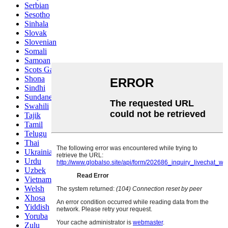
Serbian
Sesotho
Sinhala
Slovak
Slovenian
Somali
Samoan
Scots Gaelic
Shona
Sindhi
Sundanese
Swahili
Tajik
Tamil
Telugu
Thai
Ukrainian
Urdu
Uzbek
Vietnamese
Welsh
Xhosa
Yiddish
Yoruba
Zulu