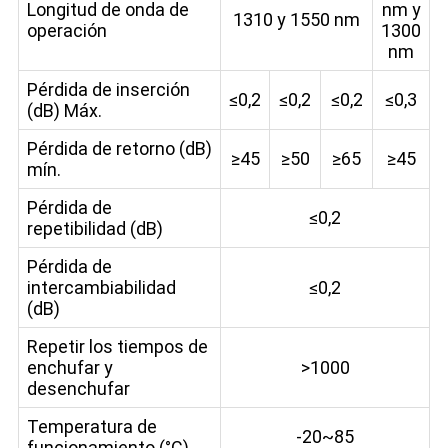
Longitud de onda de
nm y
1310 y 1550 nm
operación
1300
nm
Pérdida de inserción
≤0,2
≤0,2
≤0,2
≤0,3
(dB) Máx.
Pérdida de retorno (dB)
≥45
≥50
≥65
≥45
mín.
Pérdida de
≤0,2
repetibilidad (dB)
Pérdida de
intercambiabilidad
≤0,2
(dB)
Repetir los tiempos de
enchufar y
>1000
desenchufar
Temperatura de
-20~85
funcionamiento (°C)