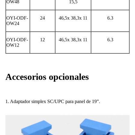
OW48
15,5
OYI-ODF-
24
46,5x 38,3x 11
6.3
OW24
OYI-ODF-
12
46,5x 38,3x 11
6.3
OW12
Accesorios opcionales
1. Adaptador simplex SC/UPC para panel de 19”.