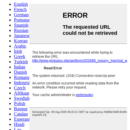
English
French
German
Portuguese
Spanish
Russian
Japanese
Korean
Arabic
Irish
Greek
Turkish
Italian
Danish
Romanian
Indonesian
Czech
Afrikaans
Swedish
Polish
Basque
Catalan
Esperanto
Hindi
Lao