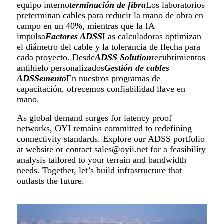
equipo interno
terminación de fibra
Los laboratorios
preterminan cables para reducir la mano de obra en
campo en un 40%, mientras que la IA
impulsa
Factores ADSS
Las calculadoras optimizan
el diámetro del cable y la tolerancia de flecha para
cada proyecto. Desde
ADSS S
o
l
u
ti
o
n
recubrimientos
antihielo personalizados
Gestión de cables
ADSS
e
mento
En nuestros programas de
capacitación, ofrecemos confiabilidad llave en
mano.
As global demand surges for latency proof
networks, OYI remains committed to redefining
connectivity standards. Explore our ADSS portfolio
at website or contact sales@oyii.net for a feasibility
analysis tailored to your terrain and bandwidth
needs. Together, let’s build infrastructure that
outlasts the future.