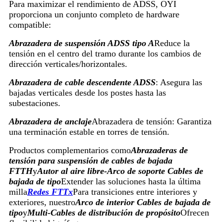
Para maximizar el rendimiento de ADSS, OYI
proporciona un conjunto completo de hardware
compatible:
Abrazadera de suspensión ADSS tipo A
Reduce la
tensión en el centro del tramo durante los cambios de
dirección verticales/horizontales.
Abrazadera de cable descendente ADSS
: Asegura las
bajadas verticales desde los postes hasta las
subestaciones.
Abrazadera de anclaje
Abrazadera de tensión: Garantiza
una terminación estable en torres de tensión.
Productos complementarios como
Abrazaderas de
tensión para suspensión de cables de bajada
FTTH
y
Autor al aire libre
-
Arco de soporte
Cables de
bajada de tipo
Extender las soluciones hasta la última
milla
Redes FTTx
Para transiciones entre interiores y
exteriores, nuestro
Arco de interior
Cables de bajada de
tipo
y
Multi
-
Cables de distribución de propósito
Ofrecen