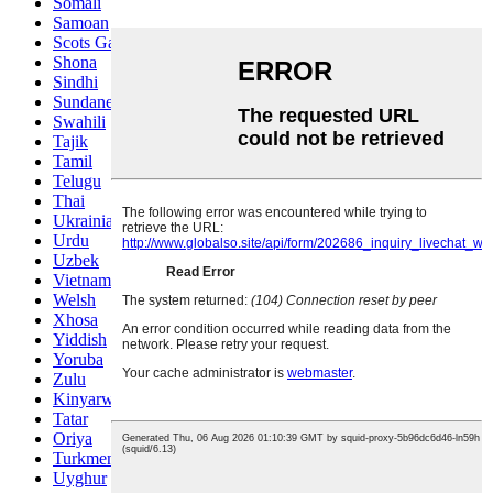
Somali
Samoan
Scots Gaelic
Shona
Sindhi
Sundanese
Swahili
Tajik
Tamil
Telugu
Thai
Ukrainian
Urdu
Uzbek
Vietnamese
Welsh
Xhosa
Yiddish
Yoruba
Zulu
Kinyarwanda
Tatar
Oriya
Turkmen
Uyghur