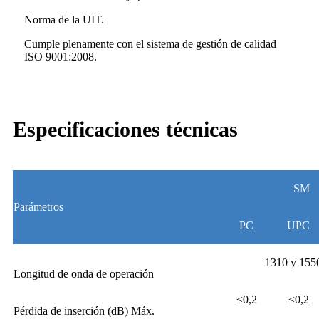
Norma de la UIT.
Cumple plenamente con el sistema de gestión de calidad
ISO 9001:2008.
Especificaciones técnicas
SM
Parámetros
PC
UPC
1310 y 155
Longitud de onda de operación
≤0,2
≤0,2
Pérdida de inserción (dB) Máx.