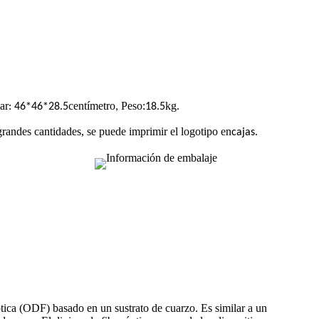
ar
centímetro
Peso:
kg
: 46*46*28.5
,
18.5
.
randes cantidades, se puede imprimir el logotipo en
cajas.
ptica (ODF) basado en un sustrato de cuarzo. Es similar a un