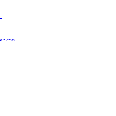
a
as plantas