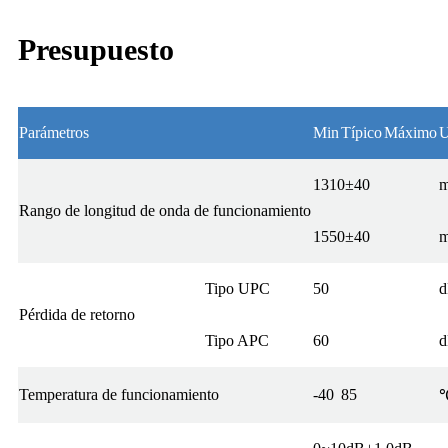
Presupuesto
Parámetros
Min
Típico
Máximo
U
1310±40
Rango de longitud de onda de funcionamiento
1550±40
Tipo UPC
50
Pérdida de retorno
Tipo APC
60
Temperatura de funcionamiento
-40
85