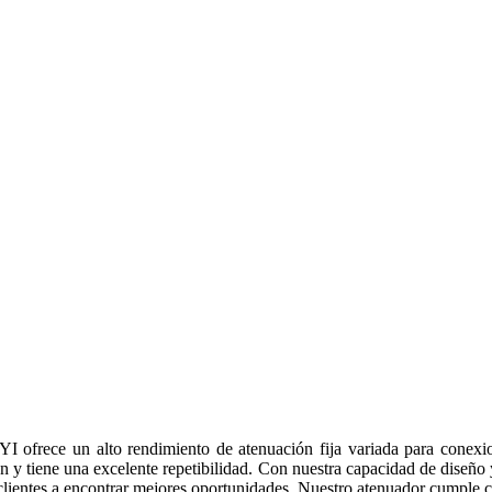
I ofrece un alto rendimiento de atenuación fija variada para conexio
ón y tiene una excelente repetibilidad. Con nuestra capacidad de diseño 
lientes a encontrar mejores oportunidades. Nuestro atenuador cumple co