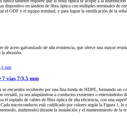
d óptica también requiere que la señal óptica se acople a la distribución 
un dispositivo en tándem de fibra óptica con múltiples terminales de entr
ODF y el equipo terminal, y para lograr la ramificación de la señal
de acero galvanizado de alta resistencia, que ofrece una mayor resisten
la abrasión.
e 7 vías 7/3,5 mm
s se encuentra recubierto por una fina funda de HDPE, formando un con
ón versátil, ya sea adaptándose a conductos existentes o enterrándolos di
 el soplado de cables de fibra óptica de alta eficiencia, con una superfi
e. Cada microconducto está codificado por colores según la Figura 1, lo qu
monomodo, multimodo) durante la instalación y el mantenimiento de la re