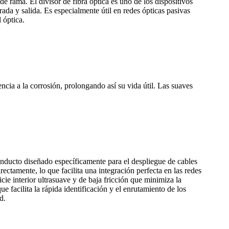
de rama. El divisor de fibra óptica es uno de los dispositivos
ada y salida. Es especialmente útil en redes ópticas pasivas
 óptica.
cia a la corrosión, prolongando así su vida útil. Las suaves
ducto diseñado específicamente para el despliegue de cables
rectamente, lo que facilita una integración perfecta en las redes
cie interior ultrasuave y de baja fricción que minimiza la
e facilita la rápida identificación y el enrutamiento de los
d.