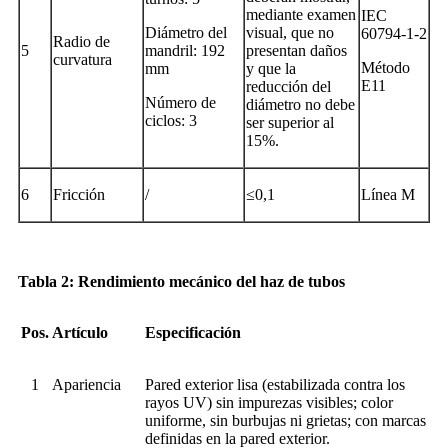
mediante examen
IEC
Diámetro del
visual, que no
60794-1-2
Radio de
5
mandril: 192
presentan daños
curvatura
Método
mm
y que la
E11
reducción del
Número de
diámetro no debe
ciclos: 3
ser superior al
15%.
6
Fricción
/
≤0,1
Línea M
Tabla 2: Rendimiento mecánico del haz de tubos
Pos.
Artículo
Especificación
1
Apariencia
Pared exterior lisa (estabilizada contra los
rayos UV) sin impurezas visibles; color
uniforme, sin burbujas ni grietas; con marcas
definidas en la pared exterior.