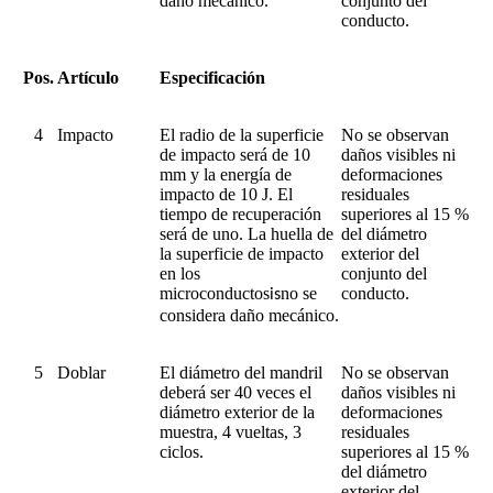
daño mecánico.
conjunto del
conducto.
Pos.
Artículo
Especificación
4
Impacto
El radio de la superficie
No se observan
de impacto será de 10
daños visibles ni
mm y la energía de
deformaciones
impacto de 10 J. El
residuales
tiempo de recuperación
superiores al 15 %
será de uno. La huella de
del diámetro
la superficie de impacto
exterior del
en los
conjunto del
microconductos
no se
conducto.
is
considera daño mecánico.
5
Doblar
El diámetro del mandril
No se observan
deberá ser 40 veces el
daños visibles ni
diámetro exterior de la
deformaciones
muestra, 4 vueltas, 3
residuales
ciclos.
superiores al 15 %
del diámetro
exterior del