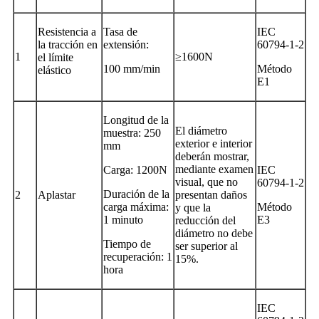
Resistencia a
Tasa de
IEC
la tracción en
extensión:
60794-1-2
1
≥1600N
el límite
100 mm/min
Método
elástico
E1
Longitud de la
El diámetro
muestra: 250
exterior e interior
mm
deberán mostrar,
mediante examen
Carga: 1200N
IEC
visual, que no
60794-1-2
Duración de la
2
Aplastar
presentan daños
carga máxima:
Método
y que la
1 minuto
E3
reducción del
diámetro no debe
Tiempo de
ser superior al
recuperación: 1
15%.
hora
IEC