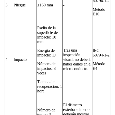
60794-1-2
3
Pliegue
≤160 mm
-
Método
E10
Radio de la
superficie de
impacto: 10
mm
Tras una
Energía de
IEC
inspección
impacto: 1J
60794-1-2
4
Impacto
visual, no deberá
Número de
Método
haber daños en el
impactos: 3
E4
microconducto.
veces
Tiempo de
recuperación: 1
hora
El diámetro
exterior e interior
Número de
deberán mostrar,
turnos: 5