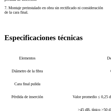
7. Montaje preinstalado en obra sin rectificado ni consideración
de la cara final.
Especificaciones técnicas
Elementos
De
Diámetro de la fibra
Cara final pulida
Pérdida de inserción
Valor promedio ≤ 0,25 
>45 dB, típico >50 