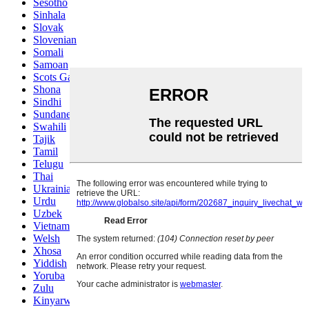
Sesotho
Sinhala
Slovak
Slovenian
Somali
Samoan
Scots Gaelic
Shona
Sindhi
Sundanese
Swahili
Tajik
Tamil
Telugu
Thai
Ukrainian
Urdu
Uzbek
Vietnamese
Welsh
Xhosa
Yiddish
Yoruba
Zulu
Kinyarwanda