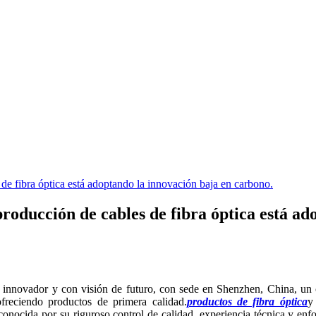
de fibra óptica está adoptando la innovación baja en carbono.
roducción de cables de fibra óptica está ad
ca innovador y con visión de futuro, con sede en Shenzhen, China, un
freciendo productos de primera calidad.
productos de fibra óptica
y
onocida por su riguroso control de calidad, experiencia técnica y en