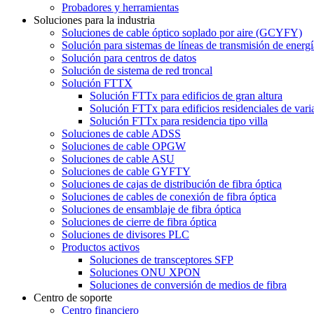
Probadores y herramientas
Soluciones para la industria
Soluciones de cable óptico soplado por aire (GCYFY)
Solución para sistemas de líneas de transmisión de energí
Solución para centros de datos
Solución de sistema de red troncal
Solución FTTX
Solución FTTx para edificios de gran altura
Solución FTTx para edificios residenciales de vari
Solución FTTx para residencia tipo villa
Soluciones de cable ADSS
Soluciones de cable OPGW
Soluciones de cable ASU
Soluciones de cable GYFTY
Soluciones de cajas de distribución de fibra óptica
Soluciones de cables de conexión de fibra óptica
Soluciones de ensamblaje de fibra óptica
Soluciones de cierre de fibra óptica
Soluciones de divisores PLC
Productos activos
Soluciones de transceptores SFP
Soluciones ONU XPON
Soluciones de conversión de medios de fibra
Centro de soporte
Centro financiero