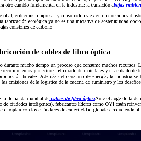
ra otro cambio fundamental en la industria: la transición a
bajas emisio
global, gobiernos, empresas y consumidores exigen reducciones drástica
, la fabricación ecológica ya no es una iniciativa de sostenibilidad op
bajas emisiones de carbono.
bricación de cables de fibra óptica
do durante mucho tiempo un proceso que consume muchos recursos. Las
de recubrimientos protectores, el curado de materiales y el acabado de
roducción lineales. Además del consumo de energía, la industria se
, las emisiones de la logística de la cadena de suministro y los desafíos
ue la demanda mundial de
cables de fibra óptica
Ante el auge de la dem
llo de ciudades inteligentes), fabricantes líderes como OYI están reinve
que cumplan con los estándares de conectividad globales, reduciendo 