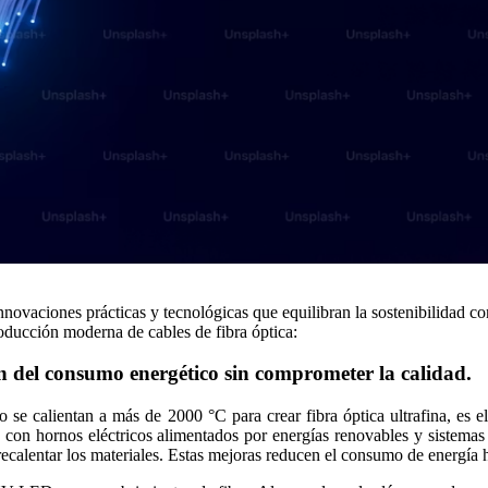
innovaciones prácticas y tecnológicas que equilibran la sostenibilidad c
oducción moderna de cables de fibra óptica:
n del consumo energético sin comprometer la calidad.
io se calientan a más de 2000 °C para crear fibra óptica ultrafina, es 
o con hornos eléctricos alimentados por energías renovables y sistemas
 precalentar los materiales. Estas mejoras reducen el consumo de energí