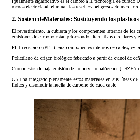
Igualmente significativo es el cambio a la tecnología de curad
menos electricidad, eliminan los residuos peligrosos de mercurio 
2.
Sostenible
Materiales: Sustituyendo los plásticos
El revestimiento, la cubierta y los componentes internos de los
emisiones de carbono están priorizando alternativas circulares y 
PET reciclado (rPET) para componentes internos de cables, evitan
Polietileno de origen biológico fabricado a partir de etanol de cañ
Compuestos de baja emisión de humo y sin halógenos (LSZH): no tóx
OYI ha integrado plenamente estos materiales en sus líneas de 
finitos y disminuir la huella de carbono de cada cable.