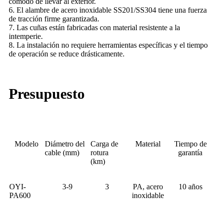
cómodo de llevar al exterior.
6. El alambre de acero inoxidable SS201/SS304 tiene una fuerza
de tracción firme garantizada.
7. Las cuñas están fabricadas con material resistente a la
intemperie.
8. La instalación no requiere herramientas específicas y el tiempo
de operación se reduce drásticamente.
Presupuesto
Modelo
Diámetro del
Carga de
Material
Tiempo de
cable (mm)
rotura
garantía
(km)
OYI-
3-9
3
PA, acero
10 años
PA600
inoxidable