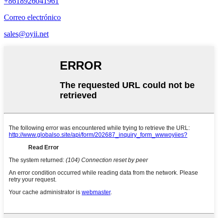
+8618926041961
Correo electrónico
sales@oyii.net