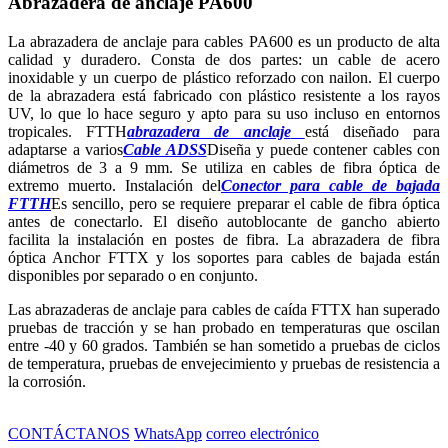
Abrazadera de anclaje PA600
La abrazadera de anclaje para cables PA600 es un producto de alta
calidad y duradero. Consta de dos partes: un cable de acero
inoxidable y un cuerpo de plástico reforzado con nailon. El cuerpo
de la abrazadera está fabricado con plástico resistente a los rayos
UV, lo que lo hace seguro y apto para su uso incluso en entornos
tropicales. FTTH
abrazadera de anclaje
está diseñado para
adaptarse a varios
Cable ADSS
Diseña y puede contener cables con
diámetros de 3 a 9 mm. Se utiliza en cables de fibra óptica de
extremo muerto. Instalación del
Conector para cable de bajada
FTTH
Es sencillo, pero se requiere preparar el cable de fibra óptica
antes de conectarlo. El diseño autoblocante de gancho abierto
facilita la instalación en postes de fibra. La abrazadera de fibra
óptica Anchor FTTX y los soportes para cables de bajada están
disponibles por separado o en conjunto.
Las abrazaderas de anclaje para cables de caída FTTX han superado
pruebas de tracción y se han probado en temperaturas que oscilan
entre -40 y 60 grados. También se han sometido a pruebas de ciclos
de temperatura, pruebas de envejecimiento y pruebas de resistencia a
la corrosión.
CONTÁCTANOS
WhatsApp
correo electrónico