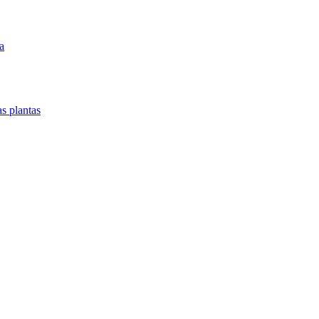
a
as plantas