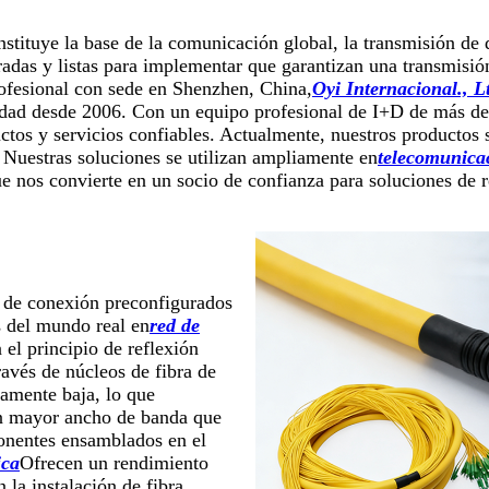
onstituye la base de la comunicación global, la transmisión de 
das y listas para implementar que garantizan una transmisión 
rofesional con sede en Shenzhen, China,
Oyi Internacional., L
lidad desde 2006. Con un equipo profesional de I+D de más de
uctos y servicios confiables. Actualmente, nuestros productos
. Nuestras soluciones se utilizan ampliamente en
telecomunica
 nos convierte en un socio de confianza para soluciones de r
s de conexión preconfigurados
s del mundo real en
red de
el principio de reflexión
través de núcleos de fibra de
damente baja, lo que
un mayor ancho de banda que
ponentes ensamblados en el
ica
Ofrecen un rendimiento
 la instalación de fibra