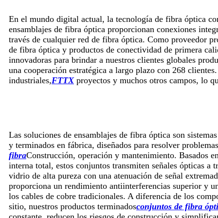
En el mundo digital actual, la tecnología de fibra óptica c
ensamblajes de fibra óptica proporcionan conexiones integra
través de cualquier red de fibra óptica. Como proveedor p
de fibra óptica y productos de conectividad de primera ca
innovadoras para brindar a nuestros clientes globales prod
una cooperación estratégica a largo plazo con 268 clientes
industriales,
FTTX
proyectos y muchos otros campos, lo que
Las soluciones de ensamblajes de fibra óptica son sistema
y terminados en fábrica, diseñados para resolver problema
fibra
Construcción, operación y mantenimiento. Basados ​​en 
interna total, estos conjuntos transmiten señales ópticas a 
vidrio de alta pureza con una atenuación de señal extrema
proporciona un rendimiento antiinterferencias superior y 
los cables de cobre tradicionales. A diferencia de los com
sitio, nuestros productos terminados
conjuntos de fibra ópt
constante, reducen los riesgos de construcción y simplifican