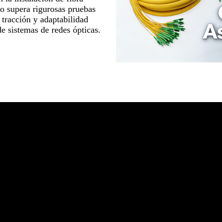
to supera rigurosas pruebas
a tracción y adaptabilidad
e sistemas de redes ópticas.