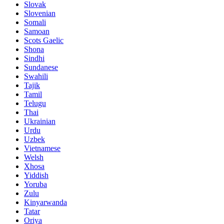
Slovak
Slovenian
Somali
Samoan
Scots Gaelic
Shona
Sindhi
Sundanese
Swahili
Tajik
Tamil
Telugu
Thai
Ukrainian
Urdu
Uzbek
Vietnamese
Welsh
Xhosa
Yiddish
Yoruba
Zulu
Kinyarwanda
Tatar
Oriya